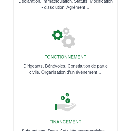
Déclaration,
Immatriculation,
Statuts,
Modification
- dissolution,
Agrément…
FONCTIONNEMENT
Dirigeants,
Bénévoles,
Constitution de partie
civile,
Organisation d’un événement…
FINANCEMENT
Subventions,
Dons,
Activités commerciales…