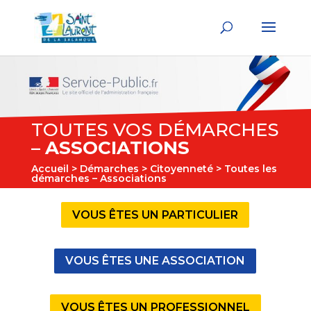
TOUTES VOS DÉMARCHES
–
ASSOCIATIONS
Accueil
>
Démarches
>
Citoyenneté
> Toutes les
démarches – Associations
VOUS ÊTES UN PARTICULIER
VOUS ÊTES UNE ASSOCIATION
VOUS ÊTES UN PROFESSIONNEL