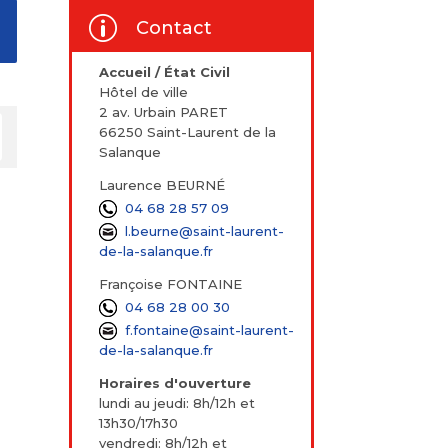
p
Contact
Accueil / État Civil
Hôtel de ville
2 av. Urbain PARET
66250 Saint-Laurent de la
Salanque
Laurence BEURNÉ
04 68 28 57 09
l.beurne@saint-laurent-
de-la-salanque.fr
Françoise FONTAINE
04 68 28 00 30
f.fontaine@saint-laurent-
de-la-salanque.fr
Horaires d'ouverture
lundi au jeudi: 8h/12h et
13h30/17h30
vendredi: 8h/12h et