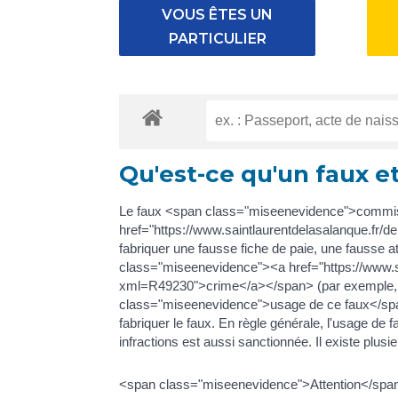
VOUS ÊTES UN
PARTICULIER
Qu'est-ce qu'un faux e
Le faux <span class="miseenevidence">commis 
href="https://www.saintlaurentdelasalanque.fr/
fabriquer une fausse fiche de paie, une fausse a
class="miseenevidence"><a href="https://www.sa
xml=R49230">crime</a></span> (par exemple, f
class="miseenevidence">usage de ce faux</span>,
fabriquer le faux. En règle générale, l'usage de
infractions est aussi sanctionnée. Il existe plusi
<span class="miseenevidence">Attention</span> 