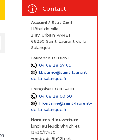
p
Contact
Accueil / État Civil
Hôtel de ville
2 av. Urbain PARET
66250 Saint-Laurent de la
Salanque
Laurence BEURNÉ
04 68 28 57 09
l.beurne@saint-laurent-
de-la-salanque.fr
Françoise FONTAINE
04 68 28 00 30
f.fontaine@saint-laurent-
de-la-salanque.fr
Horaires d'ouverture
lundi au jeudi: 8h/12h et
13h30/17h30
on
vendredi: 8h/12h et