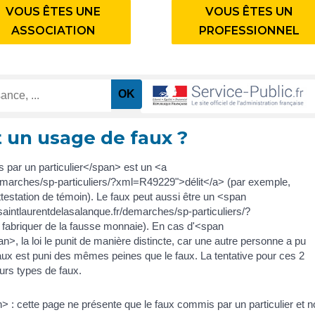
VOUS ÊTES UNE
VOUS ÊTES UN
ASSOCIATION
PROFESSIONNEL
t un usage de faux ?
par un particulier</span> est un <a
demarches/sp-particuliers/?xml=R49229">délit</a> (par exemple,
ttestation de témoin). Le faux peut aussi être un <span
intlaurentdelasalanque.fr/demarches/sp-particuliers/?
abriquer de la fausse monnaie). En cas d'<span
 la loi le punit de manière distincte, car une autre personne a pu
 faux est puni des mêmes peines que le faux. La tentative pour ces 2
eurs types de faux.
: cette page ne présente que le faux commis par un particulier et n