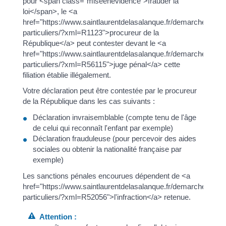
pour <span class="miseenevidence">frauder la
loi</span>, le <a
href="https://www.saintlaurentdelasalanque.fr/demarches/sp-
particuliers/?xml=R1123">procureur de la
République</a> peut contester devant le <a
href="https://www.saintlaurentdelasalanque.fr/demarches/sp-
particuliers/?xml=R56115">juge pénal</a> cette
filiation établie illégalement.
Votre déclaration peut être contestée par le procureur
de la République dans les cas suivants :
Déclaration invraisemblable (compte tenu de l'âge
de celui qui reconnaît l'enfant par exemple)
Déclaration frauduleuse (pour percevoir des aides
sociales ou obtenir la nationalité française par
exemple)
Les sanctions pénales encourues dépendent de <a
href="https://www.saintlaurentdelasalanque.fr/demarches/sp-
particuliers/?xml=R52056">l'infraction</a> retenue.
Attention :