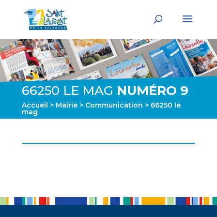
66250 LE MAG
NUMÉRO 9
Accueil
>
Mairie
>
Communication
> 66250 le
mag