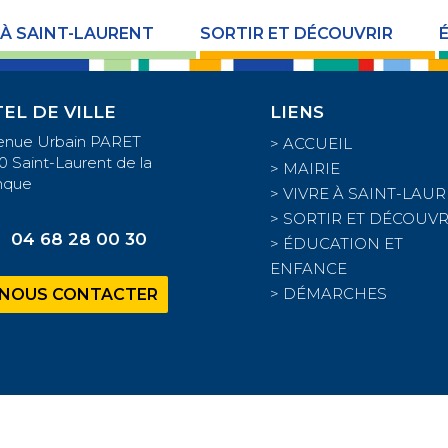
 À SAINT-LAURENT
SORTIR ET DÉCOUVRIR
EL DE VILLE
LIENS
venue Urbain PARET
>
ACCUEIL
0 Saint-Laurent de la
>
MAIRIE
nque
>
VIVRE À SAINT-LAU
>
SORTIR ET DÉCOUVR
04 68 28 00 30
>
ÉDUCATION ET
ENFANCE
>
DÉMARCHES
NOUS CONTACTER