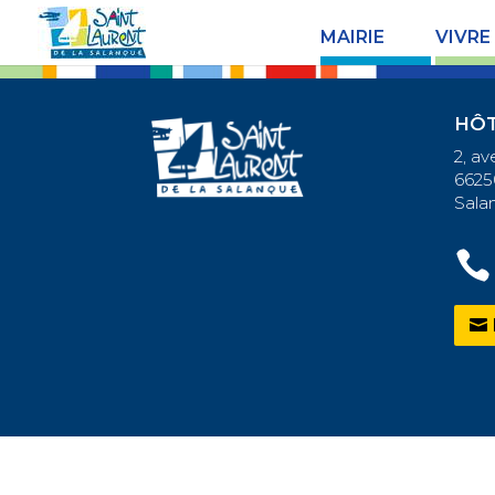
MAIRIE
VIVRE
HÔT
2, a
6625
Sala
