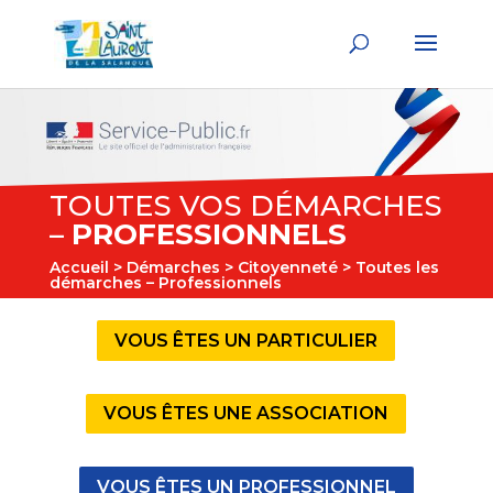
TOUTES VOS DÉMARCHES
–
PROFESSIONNELS
Accueil
>
Démarches
>
Citoyenneté
> Toutes les
démarches – Professionnels
VOUS ÊTES UN PARTICULIER
VOUS ÊTES UNE ASSOCIATION
VOUS ÊTES UN PROFESSIONNEL