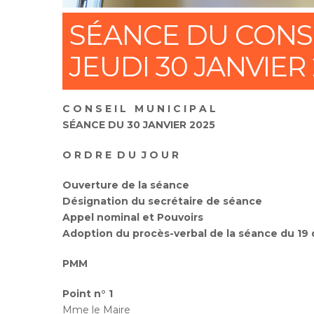
SÉANCE DU CONSE
JEUDI 30 JANVIER
C O N S E I L
M U N I C I P A L
SÉANCE DU 30 JANVIER 2025
O R D R E
D U
J O U R
Ouverture de la séance
Désignation du secrétaire de séance
Appel nominal et Pouvoirs
Adoption du procès-verbal de la séance du 1
PMM
Point n° 1
Mme le Maire